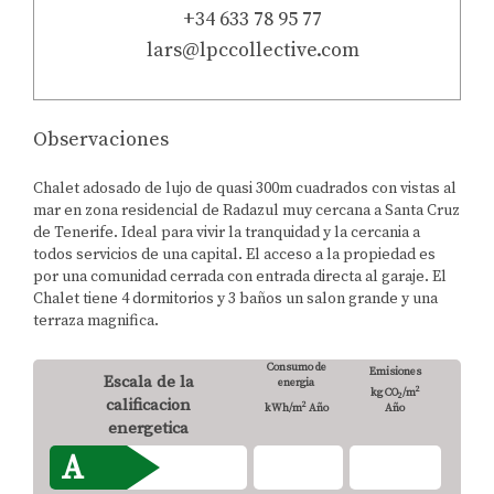
+34 633 78 95 77
lars@lpccollective.com
Observaciones
Chalet adosado de lujo de quasi 300m cuadrados con vistas al
mar en zona residencial de Radazul muy cercana a Santa Cruz
de Tenerife. Ideal para vivir la tranquidad y la cercania a
todos servicios de una capital. El acceso a la propiedad es
por una comunidad cerrada con entrada directa al garaje. El
Chalet tiene 4 dormitorios y 3 baños un salon grande y una
terraza magnifica.
Consumo de
Emisiones
Escala de la
energia
2
kg CO
/m
2
calificacion
2
kWh/m
Año
Año
energetica
A