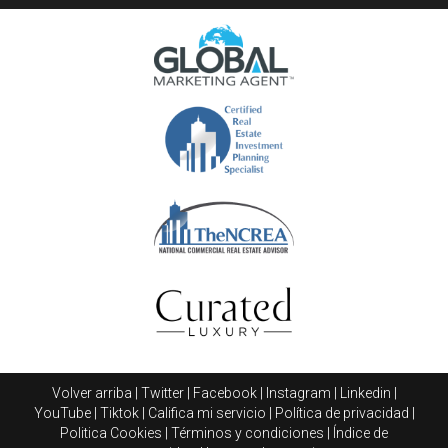
Volver arriba
|
Twitter
|
Facebook
|
Instagram
|
Linkedin
|
YouTube
|
Tiktok
|
Califica mi servicio
|
Política de privacidad
|
Politica Cookies
|
Términos y condiciones
|
Índice de