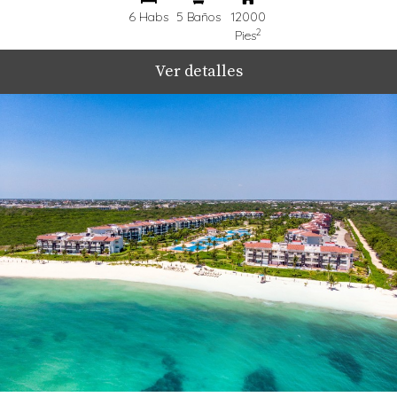
6 Habs
5 Baños
12000
2
Pies
Ver detalles