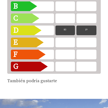
B
C
D
83
19
E
F
G
También podría gustarte